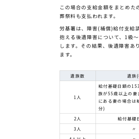
この場合の支給金額をまとめた
葬祭料も支払われます。
労基署は、障害(補償)給付支給
抱える後遺障害について、1級〜
します。その結果、後遺障害あ
ます。
遺族数
遺族
給付基礎日額の15
族が55歳以上の
1人
にある妻の場合は給
分)
2人
給付基礎
3人
〃 
4人以上
〃 