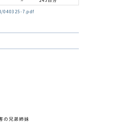
l/040325-7.pdf
障害の兄弟姉妹