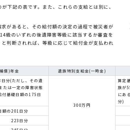
のが下記の表です。また、これらの支給とは別に、
請求があると、その給付額の決定の過程で被災者が
14級のいずれの後遺障害等級に該当するか審査を
りと判断されれば、等級に応じて給付金が支払われ
(補償)年金
遺族特別支給金(一時金)
3日分(ただし、その遺
算定基
妻または一定の障害状態
族が
付基礎日額の175日
にあ
分)
300万円
日額の201日分
223日分
245日分