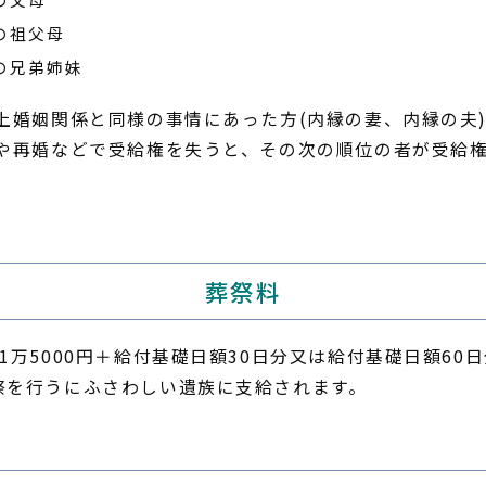
満の祖父母
満の兄弟姉妹
上婚姻関係と同様の事情にあった方(内縁の妻、内縁の夫
亡や再婚などで受給権を失うと、その次の順位の者が受給権
葬祭料
1万5000円＋給付基礎日額30日分又は給付基礎日額60
祭を行うにふさわしい遺族に支給されます。