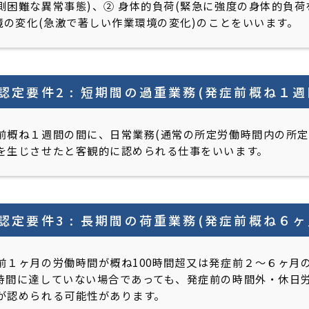
測困難な異常事態)、② 身体的負荷(緊急に強度の身体的負
境の変化(急激で著しい作業環境の変化)のことをいいます。
認定要件2 : 短期間の過重業務
(発症前概ね１週
前概ね１週間の間に、日常業務(通常の所定労働時間内の所定
を生じさせたと客観的に認められる仕事をいいます。
認定要件3 : 長期間の荷重業務
(発症前概ね６ヶ
前１ヶ月の労働時間が概ね100時間超又は発症前２〜６ヶ月の
時間に達していない場合であっても、発症前の時間外・休日労
が認められる可能性があります。